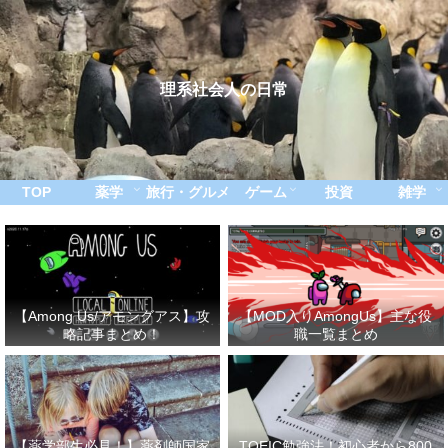
理系社会人の日常
TOP
薬学
旅行・グルメ
ゲーム
投資
雑学
【Among Us/アモングアス】攻
【MOD入りAmongUs】主な役
略記事まとめ！
職一覧まとめ
【薬学部生必見！】薬剤師国家
TOEIC勉強法！初心者から800