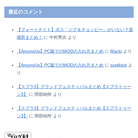
最近のコメント
【フォートナイト】ボス「ジグ＆チョッピー」がいない？居
場所まとめ！
に
中村秀吉
より
【AmongUs】PC版でのMODの入れ方まとめ
に
Maclo
より
【AmongUs】PC版でのMODの入れ方まとめ
に
ssstiktok
よ
り
【スプラ3】グランドフェスティバルまとめ【スプラトゥー
ン3】
に
岡部純怜
より
【スプラ3】グランドフェスティバルまとめ【スプラトゥー
ン3】
に
岡部純怜
より