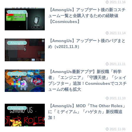
2021.11.16
【AmongUs】アップデート後の新コスチ
AmongUs
ューム一覧と全購入するための経験値
【Cosmicubes】
2021.11.14
【AmongUs】アップデート後のバグまと
AmongUs
め（v2021.11.9）
2021.11.11
【AmongUs最新アプデ】新役職「科学
AmongUs
者」「エンジニア」「守護天使」「シェイ
プシフター」追加！Cosmicubesでコスチ
ュームの幅も拡大
2021.11.10
【AmongUs】MOD「The Other Roles」
AmongUs
に「ミディアム」「ハゲタカ」新役職追
加！
2021.11.06