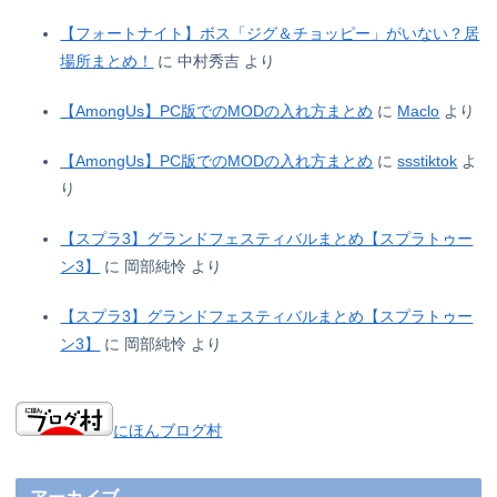
【フォートナイト】ボス「ジグ＆チョッピー」がいない？居
場所まとめ！
に
中村秀吉
より
【AmongUs】PC版でのMODの入れ方まとめ
に
Maclo
より
【AmongUs】PC版でのMODの入れ方まとめ
に
ssstiktok
よ
り
【スプラ3】グランドフェスティバルまとめ【スプラトゥー
ン3】
に
岡部純怜
より
【スプラ3】グランドフェスティバルまとめ【スプラトゥー
ン3】
に
岡部純怜
より
にほんブログ村