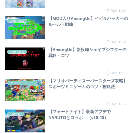
2021.11.22
【MOD入りAmongUs】イビルハッカーの
AmongUs
ルール・戦略
2021.11.21
【AmongUs】新役職シェイプシフターの
AmongUs
戦略・コツ
2021.11.19
【マリオパーティスーパースターズ攻略】
マリオパーティー
スポーツミニゲームのコツ・攻略法
2021.11.17
【フォートナイト】最新アプデで
Fortnite
NARUTOとコラボ！（v18.40）