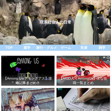
理系社会人の日常
TOP
薬学
旅行・グルメ
ゲーム
投資
雑学
【Among Us/アモングアス】攻
【MOD入りAmongUs】主な役
略記事まとめ！
職一覧まとめ
【薬学部生必見！】薬剤師国家
TOEIC勉強法！初心者から800