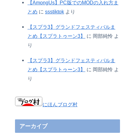
【AmongUs】PC版でのMODの入れ方ま
とめ
に
ssstiktok
より
【スプラ3】グランドフェスティバルま
とめ【スプラトゥーン3】
に
岡部純怜
よ
り
【スプラ3】グランドフェスティバルま
とめ【スプラトゥーン3】
に
岡部純怜
よ
り
にほんブログ村
アーカイブ