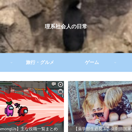
理系社会人の日常
旅行・グルメ
ゲーム
AmongUs】主な役職一覧まとめ
【薬学部生必見！】薬剤師国家