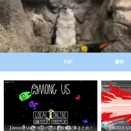
TOP
薬学
【Among Us/アモングアス】攻略記事まとめ！
【MOD入り