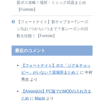
新ボス攻略！場所・ミシック武器まとめ
【Fortnite】
【フォートナイト】新チャプター7シーズ
ン3はいつからいつまで？各シーズンの日
数を比較！【Fortnite】
最近のコメント
【フォートナイト】ボス「ジグ＆チョッ
ピー」がいない？居場所まとめ！
に
中村
秀吉
より
【AmongUs】PC版でのMODの入れ方ま
とめ
に
Maclo
より