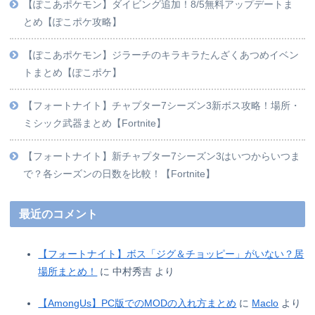
【ぽこあポケモン】ダイビング追加！8/5無料アップデートま
とめ【ぽこポケ攻略】
【ぽこあポケモン】ジラーチのキラキラたんざくあつめイベン
トまとめ【ぽこポケ】
【フォートナイト】チャプター7シーズン3新ボス攻略！場所・
ミシック武器まとめ【Fortnite】
【フォートナイト】新チャプター7シーズン3はいつからいつま
で？各シーズンの日数を比較！【Fortnite】
最近のコメント
【フォートナイト】ボス「ジグ＆チョッピー」がいない？居
場所まとめ！
に
中村秀吉
より
【AmongUs】PC版でのMODの入れ方まとめ
に
Maclo
より