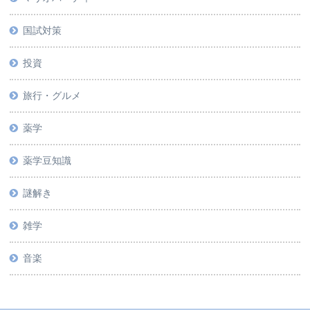
国試対策
投資
旅行・グルメ
薬学
薬学豆知識
謎解き
雑学
音楽