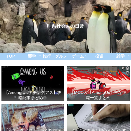
理系社会人の日常
TOP
薬学
旅行・グルメ
ゲーム
投資
雑学
【Among Us/アモングアス】攻
【MOD入りAmongUs】主な役
略記事まとめ！
職一覧まとめ
【薬学部生必見！】薬剤師国家
TOEIC勉強法！初心者から800