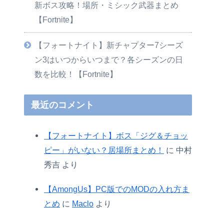
新ボス攻略！場所・ミシック武器まとめ
【Fortnite】
【フォートナイト】新チャプター7シーズ
ン3はいつからいつまで？各シーズンの日
数を比較！【Fortnite】
最近のコメント
【フォートナイト】ボス「ジグ＆チョッ
ピー」がいない？居場所まとめ！
に
中村
秀吉
より
【AmongUs】PC版でのMODの入れ方ま
とめ
に
Maclo
より