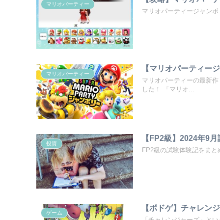
マリオパーティー
マリオパーティージャンボ
【マリオパーティー
マリオパーティー
マリオパーティーの最新作「
した！ 「マリオ...
【FP2級】2024年
投資
FP2級の試験体験記をまと
【ボドゲ】チャレン
ゲーム
「チャレンジャーズ」とい