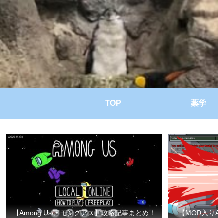
TOP
薬学
【Among Us/アモングアス】攻略記事まとめ！
【MOD入り