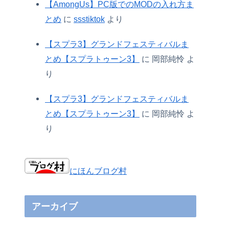
【AmongUs】PC版でのMODの入れ方ま
とめ
に
ssstiktok
より
【スプラ3】グランドフェスティバルま
とめ【スプラトゥーン3】
に
岡部純怜
よ
り
【スプラ3】グランドフェスティバルま
とめ【スプラトゥーン3】
に
岡部純怜
よ
り
にほんブログ村
アーカイブ