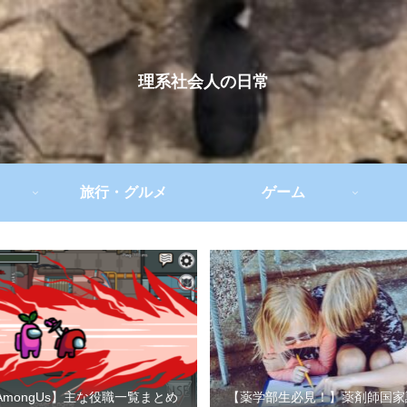
理系社会人の日常
旅行・グルメ
ゲーム
AmongUs】主な役職一覧まとめ
【薬学部生必見！】薬剤師国家