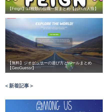
【Feign】17種類の役職一覧まとめ【おバカ人狼】
【無料】ジオゲッサーの遊び方とルールまとめ
【GeoGuessr】
＜新着記事＞