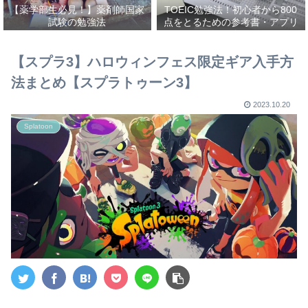
【薬学部生必見！】薬剤師国家
TOEIC勉強法！初心者から800
試験の勉強法
点をとるための参考書・アプリ
を紹介！
【スプラ3】ハロウィンフェス限定ギア入手方
法まとめ【スプラトゥーン3】
2023.10.20
Splatoon