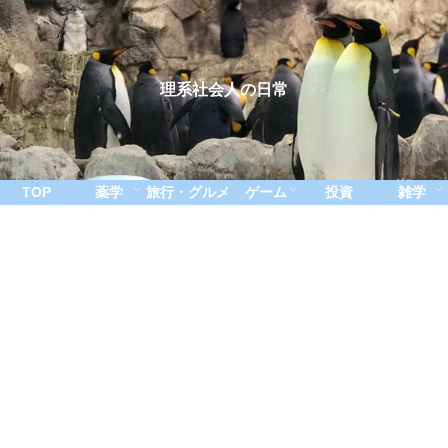
理系社会人の日常
TOP
薬学
旅行・グルメ
ゲーム
投資
雑学