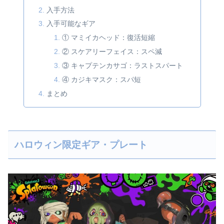
入手方法
入手可能なギア
① マミイカヘッド：復活短縮
② スケアリーフェイス：スペ減
③ キャプテンカサゴ：ラストスパート
④ カジキマスク：スパ短
まとめ
ハロウィン限定ギア・プレート