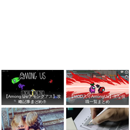
【Among Us/アモングアス】攻
【MOD入りAmongUs】主な役
略記事まとめ！
職一覧まとめ