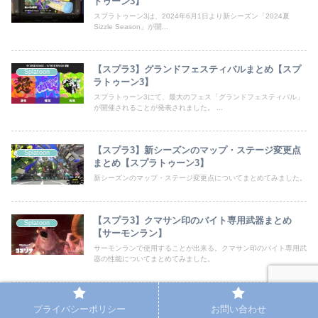
トゥーン3】
スプラトゥーン3は、2024年6月1日より新シーズン「2024夏
Sizzle Season」が開...
【スプラ3】グランドフェスティバルまとめ【スプ
Splatoon
ラトゥーン3】
スプラトゥーン3にて、最大のフェス「グランドフェスティバル」
が開催されることが発表されました。 ...
【スプラ3】新シーズンのマップ・ステージ変更点
Splatoon
まとめ【スプラトゥーン3】
新シーズンのマップ・ステージ変更点についてまとめてみました。
【スプラ3】クマサン印のバイト専用武器まとめ
Splatoon
【サーモンラン】
サーモンランで使用することが出来る。クマサン印のバイト専用武
器の性能についてまとめてみました。
【スプラ3】ゼルダコラボフェスのホラガイの35連
Splatoon
プライバシーポリシー
お問い合わせ
ガチャ検証！【スプラトゥーン3】