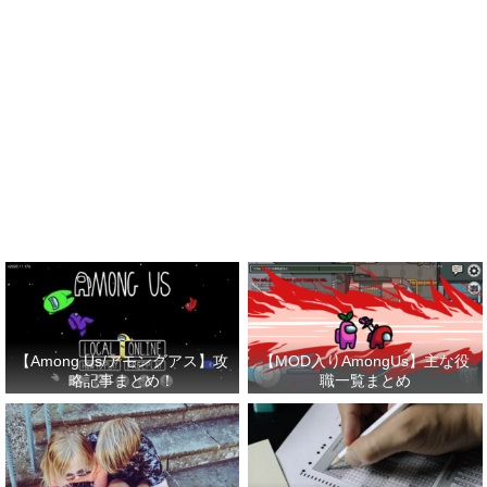
【Among Us/アモングアス】攻
【MOD入りAmongUs】主な役
略記事まとめ！
職一覧まとめ