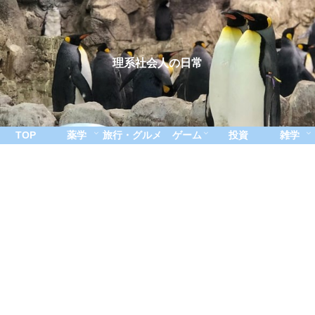
理系社会人の日常
TOP
薬学
旅行・グルメ
ゲーム
投資
雑学