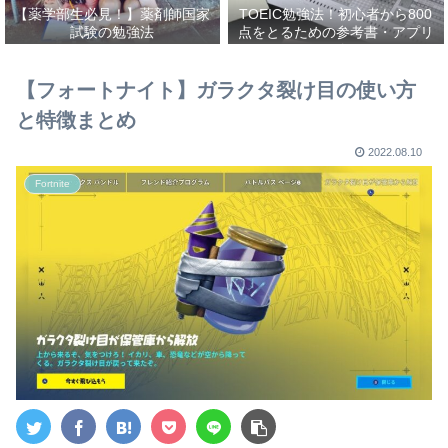
【薬学部生必見！】薬剤師国家
TOEIC勉強法！初心者から800
試験の勉強法
点をとるための参考書・アプリ
を紹介！
【フォートナイト】ガラクタ裂け目の使い方
と特徴まとめ
2022.08.10
Fortnite