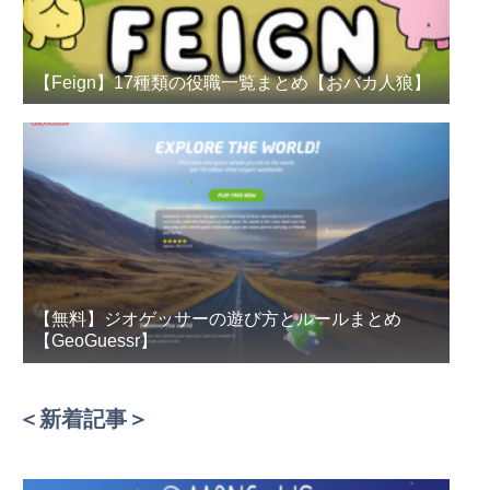
【Feign】17種類の役職一覧まとめ【おバカ人狼】
【無料】ジオゲッサーの遊び方とルールまとめ
【GeoGuessr】
＜新着記事＞