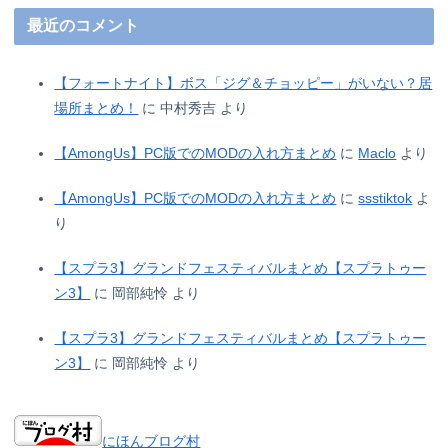
最近のコメント
【フォートナイト】ボス「ジグ＆チョッピー」がいない？居
場所まとめ！
に
中村秀吉
より
【AmongUs】PC版でのMODの入れ方まとめ
に
Maclo
より
【AmongUs】PC版でのMODの入れ方まとめ
に
ssstiktok
よ
り
【スプラ3】グランドフェスティバルまとめ【スプラトゥー
ン3】
に
岡部純怜
より
【スプラ3】グランドフェスティバルまとめ【スプラトゥー
ン3】
に
岡部純怜
より
にほんブログ村