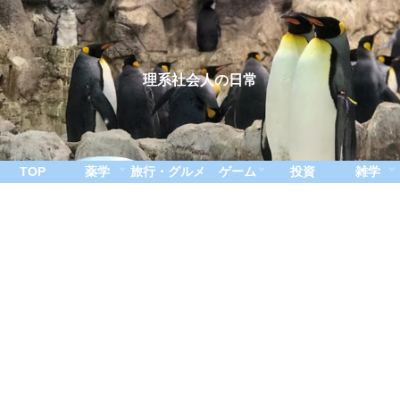
理系社会人の日常
TOP
薬学
旅行・グルメ
ゲーム
投資
雑学