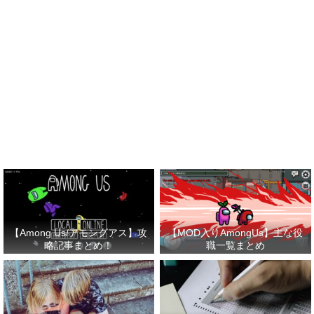
【Among Us/アモングアス】攻
【MOD入りAmongUs】主な役
略記事まとめ！
職一覧まとめ