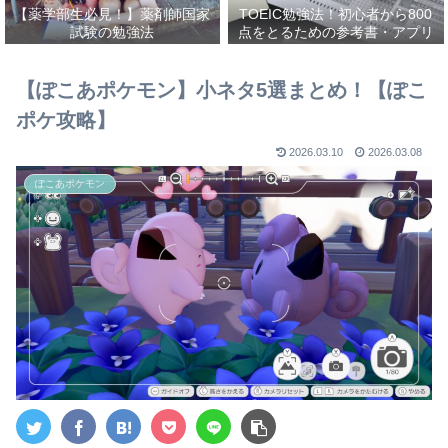
【薬学部生必見！】薬剤師国家
TOEIC勉強法！初心者から800
試験の勉強法
点をとるための参考書・アプリ
を紹介！
【ぽこあポケモン】小ネタ5選まとめ！【ぽこ
ポケ攻略】
2026.03.10
2026.03.08
ぽこあポケモン