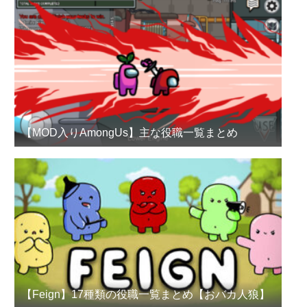
【MOD入りAmongUs】主な役職一覧まとめ
【Feign】17種類の役職一覧まとめ【おバカ人狼】