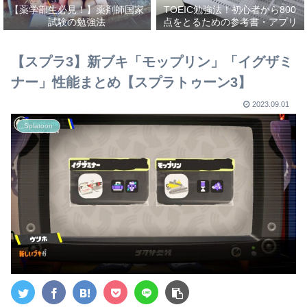
【薬学部生必見！】薬剤師国家
TOEIC勉強法！初心者から800
試験の勉強法
点をとるための参考書・アプリ
を紹介！
【スプラ3】新ブキ「モップリン」「イグザミ
ナー」性能まとめ【スプラトゥーン3】
2023.09.01
Splatoon