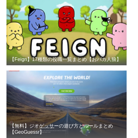
【Feign】17種類の役職一覧まとめ【おバカ人狼】
【無料】ジオゲッサーの遊び方とルールまとめ
【GeoGuessr】