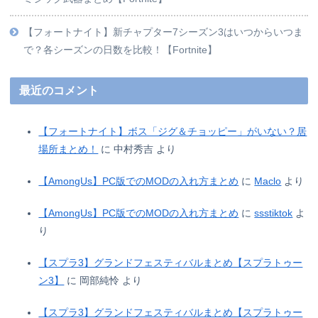
【フォートナイト】新チャプター7シーズン3はいつからいつま
で？各シーズンの日数を比較！【Fortnite】
最近のコメント
【フォートナイト】ボス「ジグ＆チョッピー」がいない？居
場所まとめ！
に
中村秀吉
より
【AmongUs】PC版でのMODの入れ方まとめ
に
Maclo
より
【AmongUs】PC版でのMODの入れ方まとめ
に
ssstiktok
よ
り
【スプラ3】グランドフェスティバルまとめ【スプラトゥー
ン3】
に
岡部純怜
より
【スプラ3】グランドフェスティバルまとめ【スプラトゥー