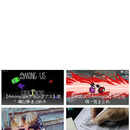
【Among Us/アモングアス】攻
【MOD入りAmongUs】主な役
略記事まとめ！
職一覧まとめ