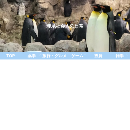
理系社会人の日常
TOP
薬学
旅行・グルメ
ゲーム
投資
雑学