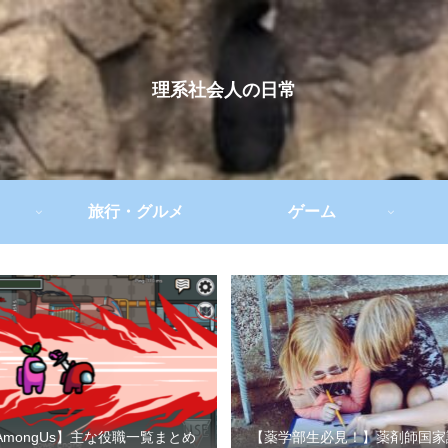
理系社会人の日常
旅行・グルメ
ゲーム
AmongUs】主な役職一覧まとめ
【薬学部生必見！】薬剤師国家