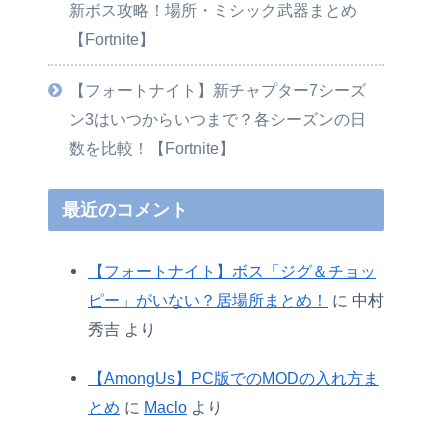
新ボス攻略！場所・ミシック武器まとめ
【Fortnite】
【フォートナイト】新チャプター7シーズ
ン3はいつからいつまで？各シーズンの日
数を比較！【Fortnite】
最近のコメント
【フォートナイト】ボス「ジグ＆チョッ
ピー」がいない？居場所まとめ！
に
中村
秀吉
より
【AmongUs】PC版でのMODの入れ方ま
とめ
に
Maclo
より