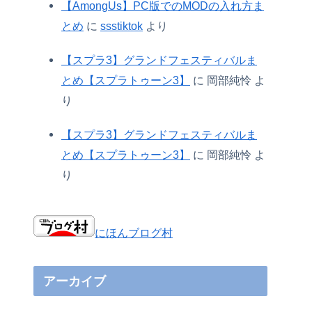
【AmongUs】PC版でのMODの入れ方ま
とめ
に
ssstiktok
より
【スプラ3】グランドフェスティバルま
とめ【スプラトゥーン3】
に
岡部純怜
よ
り
【スプラ3】グランドフェスティバルま
とめ【スプラトゥーン3】
に
岡部純怜
よ
り
にほんブログ村
アーカイブ