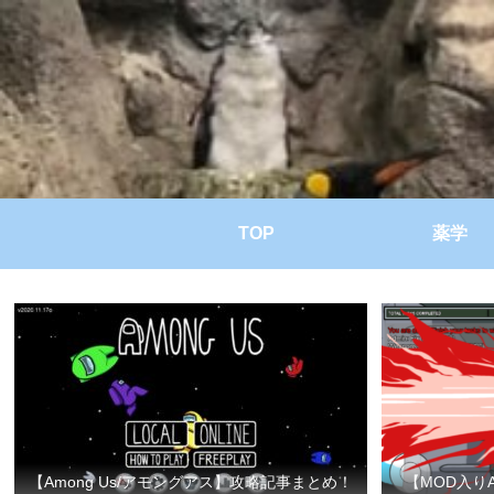
TOP
薬学
【Among Us/アモングアス】攻略記事まとめ！
【MOD入り