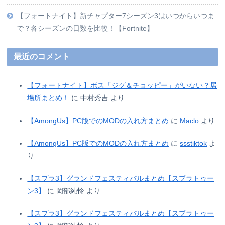
【フォートナイト】新チャプター7シーズン3はいつからいつま
で？各シーズンの日数を比較！【Fortnite】
最近のコメント
【フォートナイト】ボス「ジグ＆チョッピー」がいない？居
場所まとめ！
に
中村秀吉
より
【AmongUs】PC版でのMODの入れ方まとめ
に
Maclo
より
【AmongUs】PC版でのMODの入れ方まとめ
に
ssstiktok
よ
り
【スプラ3】グランドフェスティバルまとめ【スプラトゥー
ン3】
に
岡部純怜
より
【スプラ3】グランドフェスティバルまとめ【スプラトゥー