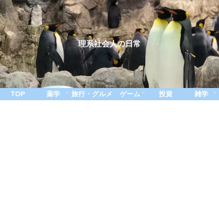
理系社会人の日常
TOP
薬学
旅行・グルメ
ゲーム
投資
雑学