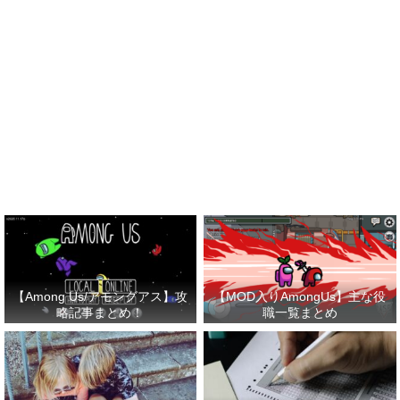
【Among Us/アモングアス】攻
【MOD入りAmongUs】主な役
略記事まとめ！
職一覧まとめ