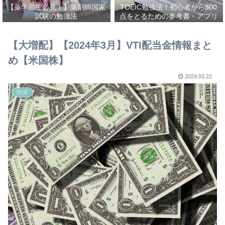
【薬学部生必見！】薬剤師国家
TOEIC勉強法！初心者から800
試験の勉強法
点をとるための参考書・アプリ
を紹介！
【大増配】【2024年3月】VTI配当金情報まと
め【米国株】
2024.03.22
投資