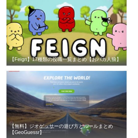
【Feign】17種類の役職一覧まとめ【おバカ人狼】
【無料】ジオゲッサーの遊び方とルールまとめ
【GeoGuessr】