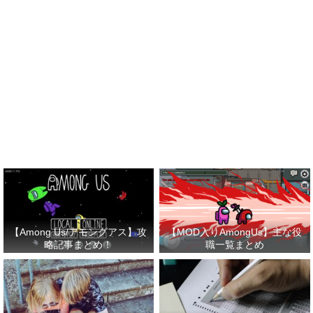
【Among Us/アモングアス】攻
【MOD入りAmongUs】主な役
略記事まとめ！
職一覧まとめ