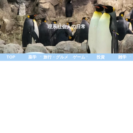
理系社会人の日常
TOP
薬学
旅行・グルメ
ゲーム
投資
雑学