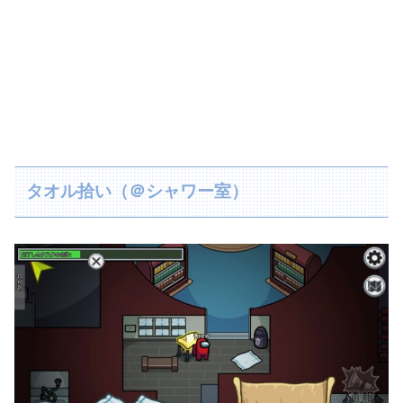
タオル拾い（＠シャワー室）