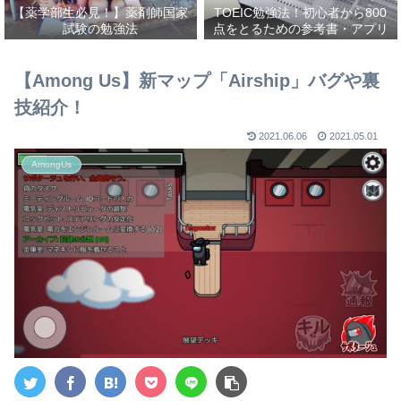
【薬学部生必見！】薬剤師国家
TOEIC勉強法！初心者から800
試験の勉強法
点をとるための参考書・アプリ
を紹介！
【Among Us】新マップ「Airship」バグや裏
技紹介！
2021.06.06
2021.05.01
AmongUs