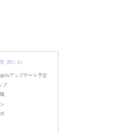
次
ongUsアップデート予定
ップ
役職
キン
ラボ