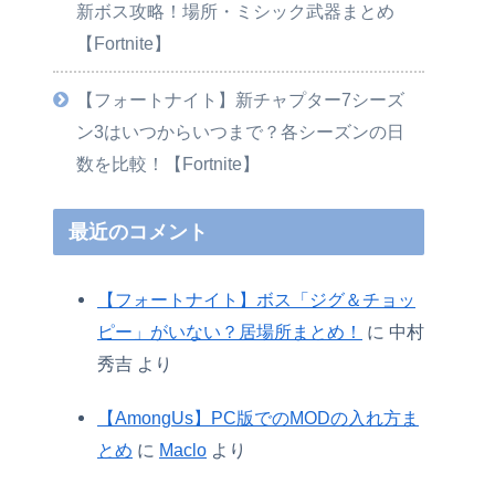
新ボス攻略！場所・ミシック武器まとめ
【Fortnite】
【フォートナイト】新チャプター7シーズ
ン3はいつからいつまで？各シーズンの日
数を比較！【Fortnite】
最近のコメント
【フォートナイト】ボス「ジグ＆チョッ
ピー」がいない？居場所まとめ！
に
中村
秀吉
より
【AmongUs】PC版でのMODの入れ方ま
とめ
に
Maclo
より