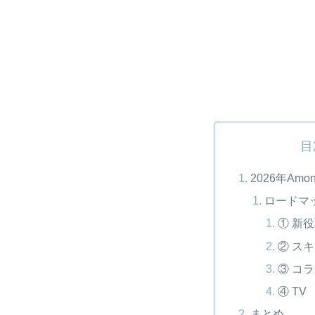
目
2026年Am
ロードマ
① 新
② ス
③ コ
④ TV
まとめ