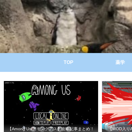
TOP
薬学
【Among Us/アモングアス】攻略記事まとめ！
【MOD入り