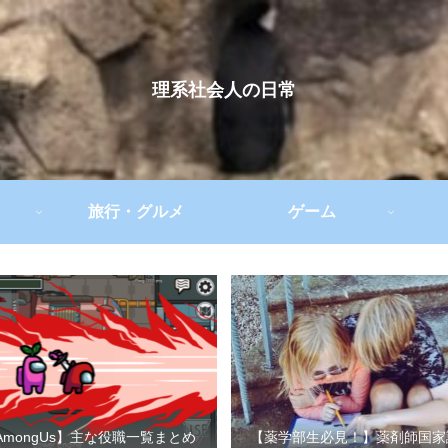
理系社会人の日常
旅行・グルメ
ゲーム
AmongUs】主な役職一覧まとめ
【薬学部生必見！】薬剤師国家