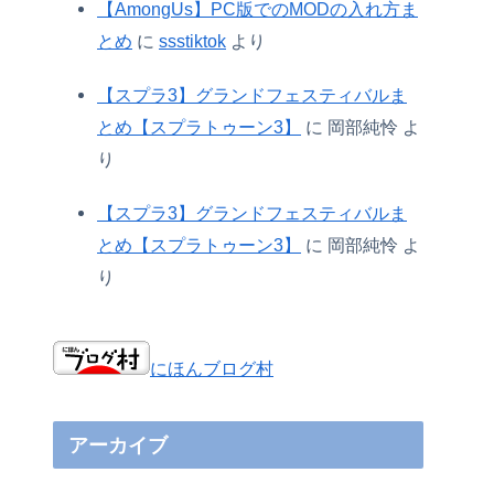
【AmongUs】PC版でのMODの入れ方ま
とめ
に
ssstiktok
より
【スプラ3】グランドフェスティバルま
とめ【スプラトゥーン3】
に
岡部純怜
よ
り
【スプラ3】グランドフェスティバルま
とめ【スプラトゥーン3】
に
岡部純怜
よ
り
にほんブログ村
アーカイブ