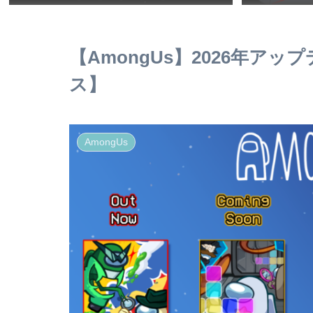
【AmongUs】2026年ア
ス】
AmongUs