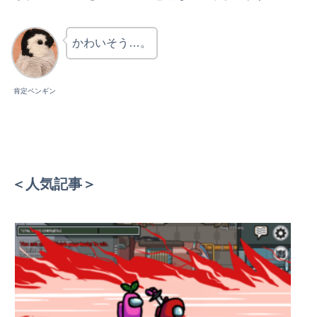
かわいそう…。
肯定ペンギン
＜人気記事＞