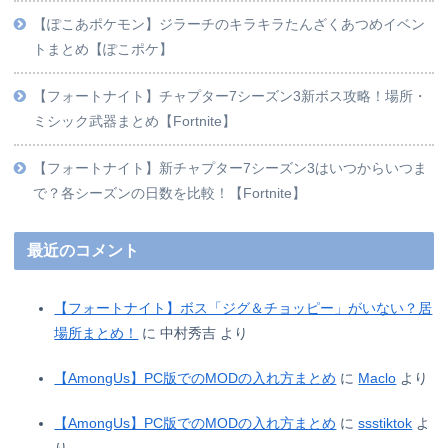
【ぽこあポケモン】ジラーチのキラキラたんざくあつめイベン
トまとめ【ぽこポケ】
【フォートナイト】チャプター7シーズン3新ボス攻略！場所・
ミシック武器まとめ【Fortnite】
【フォートナイト】新チャプター7シーズン3はいつからいつま
で？各シーズンの日数を比較！【Fortnite】
最近のコメント
【フォートナイト】ボス「ジグ＆チョッピー」がいない？居
場所まとめ！
に
中村秀吉
より
【AmongUs】PC版でのMODの入れ方まとめ
に
Maclo
より
【AmongUs】PC版でのMODの入れ方まとめ
に
ssstiktok
よ
り