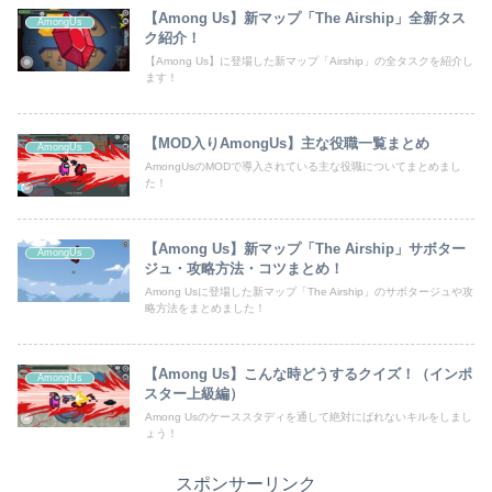
【Among Us】新マップ「The Airship」全新タス
AmongUs
ク紹介！
【Among Us】に登場した新マップ「Airship」の全タスクを紹介し
ます！
【MOD入りAmongUs】主な役職一覧まとめ
AmongUs
AmongUsのMODで導入されている主な役職についてまとめまし
た！
【Among Us】新マップ「The Airship」サボター
AmongUs
ジュ・攻略方法・コツまとめ！
Among Usに登場した新マップ「The Airship」のサボタージュや攻
略方法をまとめました！
【Among Us】こんな時どうするクイズ！（インポ
AmongUs
スター上級編）
Among Usのケーススタディを通して絶対にばれないキルをしまし
ょう！
スポンサーリンク