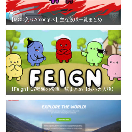
【MOD入りAmongUs】主な役職一覧まとめ
【Feign】17種類の役職一覧まとめ【おバカ人狼】