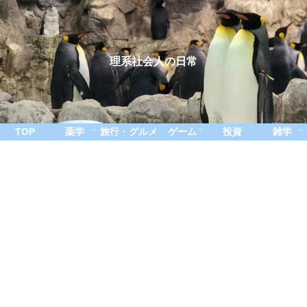
理系社会人の日常
TOP
薬学
旅行・グルメ
ゲーム
投資
雑学