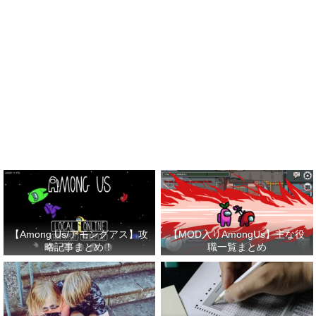
【Among Us/アモングアス】攻
【MOD入りAmongUs】主な役
略記事まとめ！
職一覧まとめ