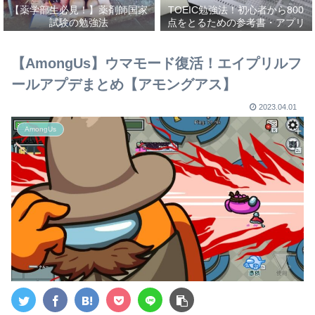
【薬学部生必見！】薬剤師国家
TOEIC勉強法！初心者から800
試験の勉強法
点をとるための参考書・アプリ
を紹介！
【AmongUs】ウマモード復活！エイプリルフ
ールアプデまとめ【アモングアス】
2023.04.01
AmongUs