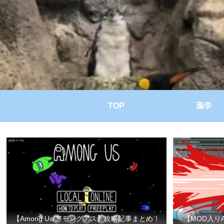
TOP
薬学
【Among Us/アモングアス】攻略記事まとめ！
【MOD入り