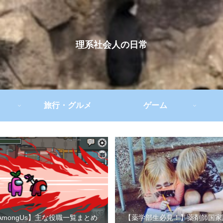
理系社会人の日常
旅行・グルメ
ゲーム
AmongUs】主な役職一覧まとめ
【薬学部生必見！】薬剤師国家