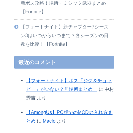
新ボス攻略！場所・ミシック武器まとめ
【Fortnite】
【フォートナイト】新チャプター7シーズ
ン3はいつからいつまで？各シーズンの日
数を比較！【Fortnite】
最近のコメント
【フォートナイト】ボス「ジグ＆チョッ
ピー」がいない？居場所まとめ！
に
中村
秀吉
より
【AmongUs】PC版でのMODの入れ方ま
とめ
に
Maclo
より