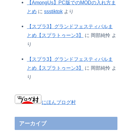
【AmongUs】PC版でのMODの入れ方ま
とめ
に
ssstiktok
より
【スプラ3】グランドフェスティバルま
とめ【スプラトゥーン3】
に
岡部純怜
よ
り
【スプラ3】グランドフェスティバルま
とめ【スプラトゥーン3】
に
岡部純怜
よ
り
にほんブログ村
アーカイブ