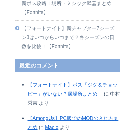
新ボス攻略！場所・ミシック武器まとめ
【Fortnite】
【フォートナイト】新チャプター7シーズ
ン3はいつからいつまで？各シーズンの日
数を比較！【Fortnite】
最近のコメント
【フォートナイト】ボス「ジグ＆チョッ
ピー」がいない？居場所まとめ！
に
中村
秀吉
より
【AmongUs】PC版でのMODの入れ方ま
とめ
に
Maclo
より