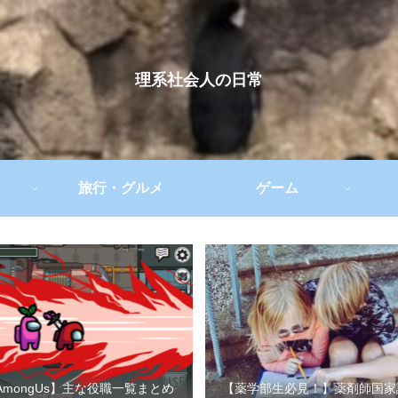
理系社会人の日常
旅行・グルメ
ゲーム
AmongUs】主な役職一覧まとめ
【薬学部生必見！】薬剤師国家