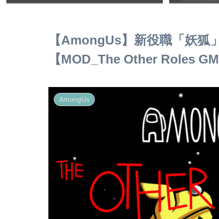
【AmongUs】新役職「妖
【MOD_The Other Roles GM
AmongUs