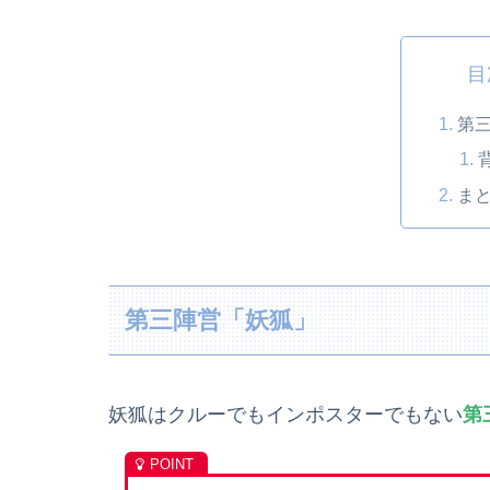
目
第
ま
第三陣営「妖狐」
妖狐はクルーでもインポスターでもない
第