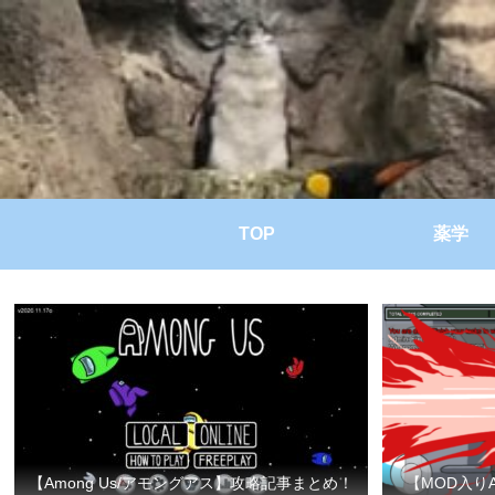
TOP
薬学
【Among Us/アモングアス】攻略記事まとめ！
【MOD入り