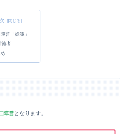
次
三陣営「妖狐」
背徳者
とめ
三陣営
となります。