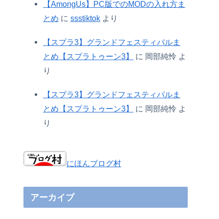
【AmongUs】PC版でのMODの入れ方ま
とめ
に
ssstiktok
より
【スプラ3】グランドフェスティバルま
とめ【スプラトゥーン3】
に
岡部純怜
よ
り
【スプラ3】グランドフェスティバルま
とめ【スプラトゥーン3】
に
岡部純怜
よ
り
にほんブログ村
アーカイブ