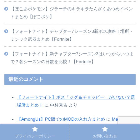
【ぽこあポケモン】ジラーチのキラキラたんざくあつめイベン
トまとめ【ぽこポケ】
【フォートナイト】チャプター7シーズン3新ボス攻略！場所・
ミシック武器まとめ【Fortnite】
【フォートナイト】新チャプター7シーズン3はいつからいつま
で？各シーズンの日数を比較！【Fortnite】
最近のコメント
【フォートナイト】ボス「ジグ＆チョッピー」がいない？居
場所まとめ！
に
中村秀吉
より
【AmongUs】PC版でのMODの入れ方まとめ
に
Maclo
より
【AmongUs】PC版でのMODの入れ方まとめ
に
ssstiktok
よ
プライバシーポリシー
お問い合わせ