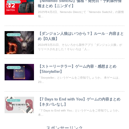
【Nintendo Switch2】価格・発売日・予約条件情
ゲーム
報まとめ【ニンダイ】
2025年4月2日、Nintendo Directにて「Nintendo Switch2」の新情
報...
【ダンジョン人狼はいつから？】ルール・内容まと
ゲーム
め【D人狼】
2024年3月21日、そらいろから新作アプリ「ダンジョン人狼」が
リリースされました！そらいろは「人...
【ストーリーテラー】ゲーム内容・感想まとめ
ゲーム
【Storyteller】
「Storyteller」というゲームをご存知でしょうか。 本ゲームは、
20...
【7 Days to End with You】ゲームの内容まとめ
ゲーム
【ネタバレなし】
「7 Days to End with You」というゲームをご存知でしょうか。
本...
スポンサーリンク