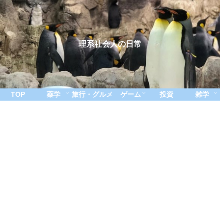
理系社会人の日常
TOP
薬学
旅行・グルメ
ゲーム
投資
雑学