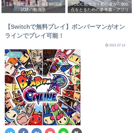
【薬学部生必見！】薬剤師国家
TOEIC勉強法！初心者から800
試験の勉強法
点をとるための参考書・アプリ
を紹介！
【Switchで無料プレイ】ボンバーマンがオン
ラインでプレイ可能！
2021.07.12
ゲーム