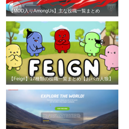
【MOD入りAmongUs】主な役職一覧まとめ
【Feign】17種類の役職一覧まとめ【おバカ人狼】