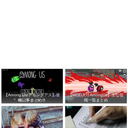
【Among Us/アモングアス】攻
【MOD入りAmongUs】主な役
略記事まとめ！
職一覧まとめ