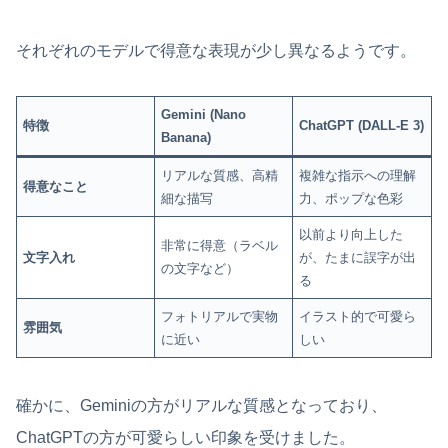
それぞれのモデルで得意な表現が少し異なるようです。
Gemini (Nano
特徴
ChatGPT (DALL-E 3)
Banana)
リアルな質感、高精
複雑な指示への理解
得意なこと
細な描写
力、ポップな色彩
以前より向上した
非常に得意（ラベル
文字入れ
が、たまに誤字が出
の文字など）
る
フォトリアルで実物
イラスト的で可愛ら
雰囲気
に近い
しい
確かに、Geminiの方がリアルな質感となっており、
ChatGPTの方が可愛らしい印象を受けました。