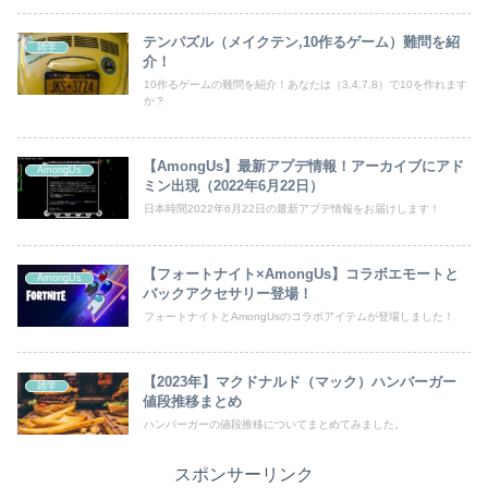
テンパズル（メイクテン,10作るゲーム）難問を紹
雑学
介！
10作るゲームの難問を紹介！あなたは（3,4,7,8）で10を作れます
か？
【AmongUs】最新アプデ情報！アーカイブにアド
AmongUs
ミン出現（2022年6月22日）
日本時間2022年6月22日の最新アプデ情報をお届けします！
【フォートナイト×AmongUs】コラボエモートと
AmongUs
バックアクセサリー登場！
フォートナイトとAmongUsのコラボアイテムが登場しました！
【2023年】マクドナルド（マック）ハンバーガー
雑学
値段推移まとめ
ハンバーガーの値段推移についてまとめてみました。
スポンサーリンク