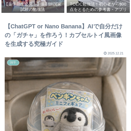
【薬学部生必見！】薬剤師国家
TOEIC勉強法！初心者から800
試験の勉強法
点をとるための参考書・アプリ
を紹介！
【ChatGPT or Nano Banana】AIで自分だけ
の「ガチャ」を作ろう！カプセルトイ風画像
を生成する究極ガイド
2025.12.21
雑学