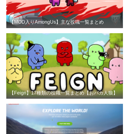
【MOD入りAmongUs】主な役職一覧まとめ
【Feign】17種類の役職一覧まとめ【おバカ人狼】