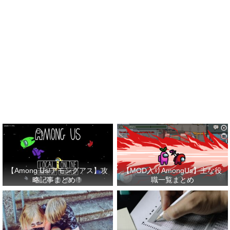
【Among Us/アモングアス】攻
【MOD入りAmongUs】主な役
略記事まとめ！
職一覧まとめ