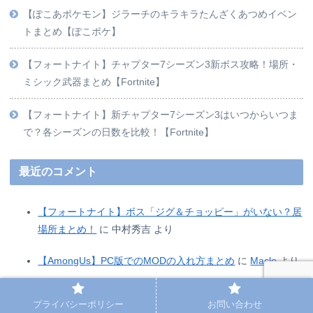
【ぽこあポケモン】ジラーチのキラキラたんざくあつめイベン
トまとめ【ぽこポケ】
【フォートナイト】チャプター7シーズン3新ボス攻略！場所・
ミシック武器まとめ【Fortnite】
【フォートナイト】新チャプター7シーズン3はいつからいつま
で？各シーズンの日数を比較！【Fortnite】
最近のコメント
【フォートナイト】ボス「ジグ＆チョッピー」がいない？居
場所まとめ！
に
中村秀吉
より
【AmongUs】PC版でのMODの入れ方まとめ
に
Maclo
より
【AmongUs】PC版でのMODの入れ方まとめ
に
ssstiktok
よ
プライバシーポリシー
お問い合わせ
り