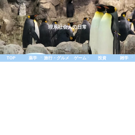
理系社会人の日常
TOP
薬学
旅行・グルメ
ゲーム
投資
雑学