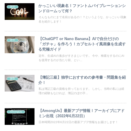
かっこいい現象名！ファントムバイブレーションシ
雑学
ンドロームって何？
そんなものにまで名前があるの！？というような、かっこいい現象
名を紹介します！
【ChatGPT or Nano Banana】AIで自分だけの
雑学
「ガチャ」を作ろう！カプセルトイ風画像を生成す
る究極ガイド
近年、生成AIの進歩がすさまじいです。 今や、検索をするのにAI
を使用するのが当たり前、とい...
【簿記三級】独学におすすめの参考書・問題集を紹
雑学
介！
私は簿記三級の資格を持っております。 しかし、当時の私には経
理の経験もなければ、簿記のぼの字...
【AmongUs】最新アプデ情報！アーカイブにアド
AmongUs
ミン出現（2022年6月22日）
日本時間2022年6月22日の最新アプデ情報をお届けします！