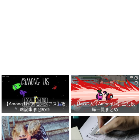
【Among Us/アモングアス】攻
【MOD入りAmongUs】主な役
略記事まとめ！
職一覧まとめ