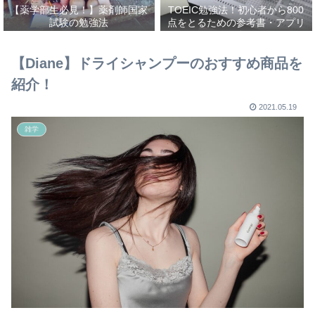
【薬学部生必見！】薬剤師国家
TOEIC勉強法！初心者から800
試験の勉強法
点をとるための参考書・アプリ
を紹介！
【Diane】ドライシャンプーのおすすめ商品を
紹介！
2021.05.19
雑学