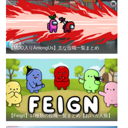
【MOD入りAmongUs】主な役職一覧まとめ
【Feign】17種類の役職一覧まとめ【おバカ人狼】