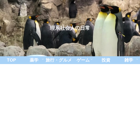
理系社会人の日常
TOP
薬学
旅行・グルメ
ゲーム
投資
雑学