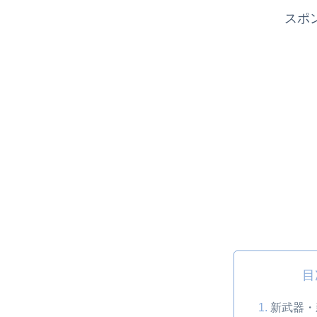
スポ
目
新武器・