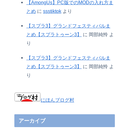
【AmongUs】PC版でのMODの入れ方ま
とめ
に
ssstiktok
より
【スプラ3】グランドフェスティバルま
とめ【スプラトゥーン3】
に
岡部純怜
よ
り
【スプラ3】グランドフェスティバルま
とめ【スプラトゥーン3】
に
岡部純怜
よ
り
にほんブログ村
アーカイブ