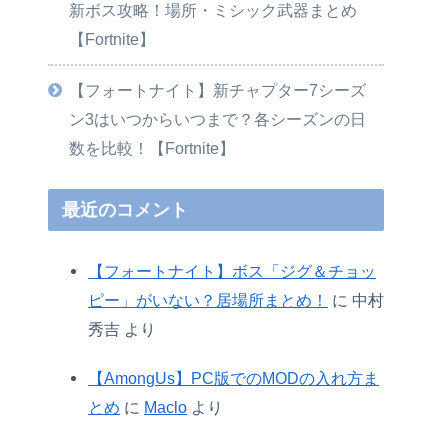
新ボス攻略！場所・ミシック武器まとめ
【Fortnite】
【フォートナイト】新チャプター7シーズ
ン3はいつからいつまで？各シーズンの日
数を比較！【Fortnite】
最近のコメント
【フォートナイト】ボス「ジグ＆チョッ
ピー」がいない？居場所まとめ！
に
中村
秀吉
より
【AmongUs】PC版でのMODの入れ方ま
とめ
に
Maclo
より