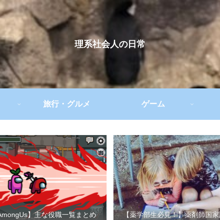
理系社会人の日常
旅行・グルメ
ゲーム
AmongUs】主な役職一覧まとめ
【薬学部生必見！】薬剤師国家