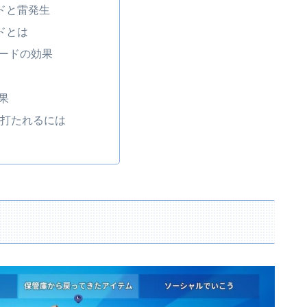
ドと雷発生
ドとは
ードの効果
果
に打たれるには