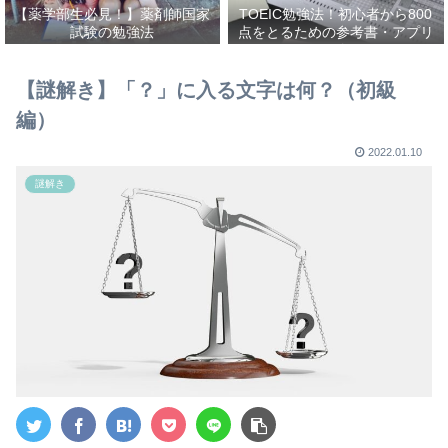
【薬学部生必見！】薬剤師国家
TOEIC勉強法！初心者から800
試験の勉強法
点をとるための参考書・アプリ
を紹介！
【謎解き】「？」に入る文字は何？（初級
編）
2022.01.10
謎解き