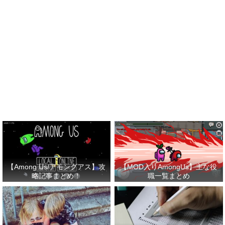
【Among Us/アモングアス】攻
【MOD入りAmongUs】主な役
略記事まとめ！
職一覧まとめ