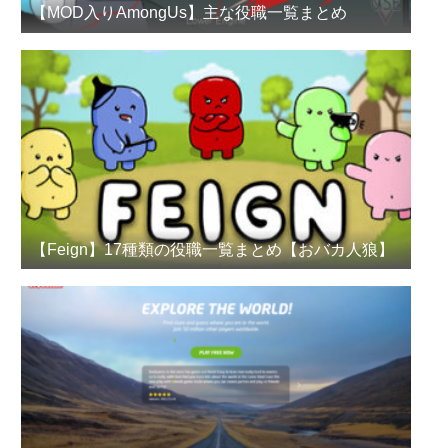
【MOD入りAmongUs】主な役職一覧まとめ
【Feign】17種類の役職一覧まとめ【おバカ人狼】