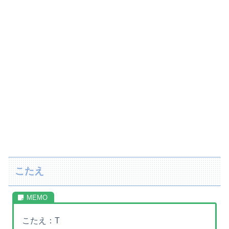
こたえ
こたえ：T