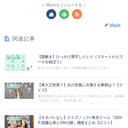
Macloをフォローする
Maclo
関連記事
【謎解き】ひっかけ漢字しりとり（スタートからゴ
謎解き
ールを結ぼう）
あなたは引っ掛からずにこの問題が解けるでしょうか？
【東大王対策？】次の言葉に共通する事柄は？【ク
謎解き
イズ】
東大王対策になるかもしれない？クイズを考えましたので、是非解
いてみてください。 次の言葉に共...
【ネタバレなし】クイズノック×東京ドーム「2024
謎解き
不思議な扉と100の謎」感想まとめ【口コミ】