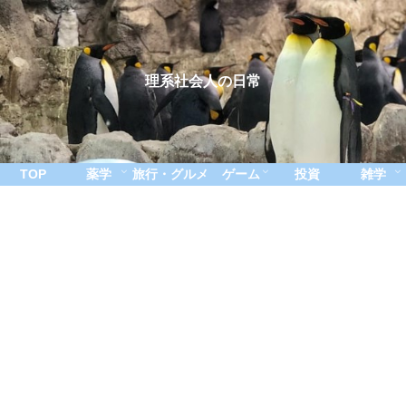
理系社会人の日常
TOP
薬学
旅行・グルメ
ゲーム
投資
雑学