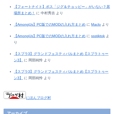
【フォートナイト】ボス「ジグ＆チョッピー」がいない？居
場所まとめ！
に
中村秀吉
より
【AmongUs】PC版でのMODの入れ方まとめ
に
Maclo
より
【AmongUs】PC版でのMODの入れ方まとめ
に
ssstiktok
よ
り
【スプラ3】グランドフェスティバルまとめ【スプラトゥー
ン3】
に
岡部純怜
より
【スプラ3】グランドフェスティバルまとめ【スプラトゥー
ン3】
に
岡部純怜
より
にほんブログ村
アーカイブ